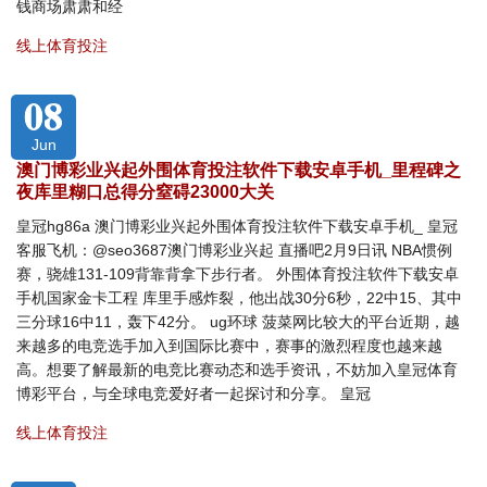
钱商场肃肃和经
线上体育投注
08
Jun
澳门博彩业兴起外围体育投注软件下载安卓手机_里程碑之
夜库里糊口总得分窒碍23000大关
皇冠hg86a 澳门博彩业兴起外围体育投注软件下载安卓手机_ 皇冠
客服飞机：@seo3687澳门博彩业兴起 直播吧2月9日讯 NBA惯例
赛，骁雄131-109背靠背拿下步行者。 外围体育投注软件下载安卓
手机国家金卡工程 库里手感炸裂，他出战30分6秒，22中15、其中
三分球16中11，轰下42分。 ug环球 菠菜网比较大的平台近期，越
来越多的电竞选手加入到国际比赛中，赛事的激烈程度也越来越
高。想要了解最新的电竞比赛动态和选手资讯，不妨加入皇冠体育
博彩平台，与全球电竞爱好者一起探讨和分享。 皇冠
线上体育投注