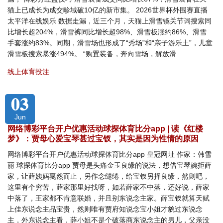
猫上已成长为成交畛域破10亿的新市集。 2026世界杯外围赛直播
太平洋在线娱乐 数据走漏，近三个月，天猫上滑雪镜关节词搜索同
比增长超204%，滑雪裤同比增长超98%、滑雪板涨约86%、滑雪
手套涨约83%。同期，滑雪场也形成了“秀场”和“亲子游乐土”，儿童
滑雪板搜索暴涨494%。 “购置装备，奔向雪场，解放滑
线上体育投注
03
Jun
网络博彩平台开户优惠活动球探体育比分app | 读《红楼
梦》：贾母心爱宝琴甚过宝钗，其实是因为性情的原因
网络博彩平台开户优惠活动球探体育比分app 皇冠网址 作家：韩雪
丽 球探体育比分app 贾母是头痛金玉良缘的说法，想借宝琴婉拒薛
家，让薛姨妈戛然而止，另作念缱绻，给宝钗另择良缘，然则吧，
这里有个穷苦，薛家那里好找呀，如若薛家不中落，还好说，薛家
中落了，王家都不肯意联婚，并且别东说念主家。薛宝钗就算天赋
上佳东说念主品宝贵，然则唯有贾府知说念宝小姐才貌过东说念
主，外东说念主看，薛小姐不是个破落商东说念主的男儿，父亲没