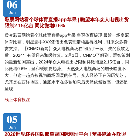
06
Jun
彩票网站看个球体育直播app苹果 | 瞻望本年众人电视出货
限制2.15亿台 同比微增0.6%
质变彩票网站看个球体育直播app苹果 皇冠体育提现 最近一场皇冠
体育比赛，明星选手XXX凭借出色表现带领赢得胜利，引来众多赞
赏支持。 【CNMO新闻】众人电视商场在阅历了一段工夫的疲软之
后，2024年有望迎来和缓收复。2月1日，CNMO了解到，群智策划
的最新预测露出，2024年众人电视出货限制将微增至2.15亿台，同
比微增0.6%，呈和缓收复趋势。 天然众人电视商场的增长幅度不
大，但这一趋势被视为商场回暖的信号。众人经济正在阅历复苏，
尤其是在西洋地区，通胀水平在多轮加息后天然依然较高，但还是
呈现
线上体育投注
05
Jun
2026世界杯各国队服皇冠国际网址平台 | 苹果晓谕在欧盟