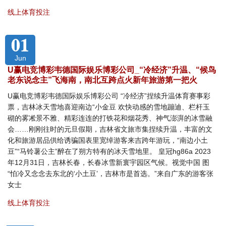
线上体育投注
01
Jun
U赢电竞博彩韦德国际娱乐博彩公司_“冷经济”升温、“候鸟
老东说念主”飞海南，南北互跨点火新年旅游第一把火
U赢电竞博彩韦德国际娱乐博彩公司 “冷经济”捏续升温体育赛事彩
票，吉林冰天雪地喜迎南边“小金豆 欢快动感的雪地蹦迪、栏杆玉
砌的雾凇景不雅、精彩连连的打铁花和烟花秀、神气澎湃的冰雪融
会……刚刚往时的元旦假期，吉林省文旅市集捏续升温，丰富的文
化和旅游居品供给诱骗国表里宽绰游客来吉跨年游玩，“南边小土
豆”“马铃薯公主”醉在了朔方特有的冰天雪地里。 皇冠hg86a 2023
年12月31日，吉林长春，长春冰雪新寰宇园区气候。视觉中国 图
“怕冷又念念去东北的‘小土豆’，吉林市是首选。”来自广东的游客张
女士
线上体育投注