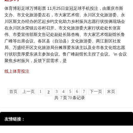
体育博彩足球万博彩票 11月25日皇冠足球手机投注，由重庆市斯
文办、市文化旅游委左右，市大家艺术馆、永川区文化旅游委、永
川区斯文办经办的艺起乡约文化助力乡村振兴志愿行状技俩现场会
在永川区永荣镇云谷村召开。市文化旅游委大家行状处处长张富
伟、市委宣传部斯文告记处副处长陈杏梅、市大家艺术馆副馆长鲁
广峰等出席会议。各区县（自治县）文化旅游委、两江新区社发
局、万盛经开区文化旅游局分摊厚爱东谈主以及全市各文化馆志愿
行状职责厚爱东谈主参加会议。鲁广峰副馆长主捏了会议。 \n 会议
聚焦乡村振兴，反馈下层需求，是
线上体育投注
首页
上一页
1
3
4
5
6
7
下一页
末页
2
共
7
页
70
条记录
友情链接：