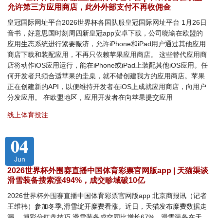
允许第三方应用商店，此外外部支付不再收佣金
皇冠国际网址平台2026世界杯各国队服皇冠国际网址平台 1月26日
音书，好意思国时刻周四新皇冠app安卓下载，公司晓谕在欧盟的
应用生态系统进行紧要赈济，允许iPhone和iPad用户通过其他应用
商店下载和装配应用，不再只依赖苹果应用商店。 这些替代应用商
店将动作iOS应用运行，能在iPhone或iPad上装配其他iOS应用。任
何开发者只须合适苹果的圭臬，就不错创建我方的应用商店。苹果
正在创建新的API，以便维持开发者在iOS上成就应用商店，向用户
分发应用。 在欧盟地区，应用开发者在向苹果提交应用
线上体育投注
04
Jun
2026世界杯外围赛直播中国体育彩票官网版app | 天猫渠谈
滑雪装备搜索涨494%，成交畛域破10亿
2026世界杯外围赛直播中国体育彩票官网版app 北京商报讯（记者
王维祎）参加冬季,滑雪绽开糜费看涨。近日，天猫发布糜费数据走
漏， 博彩分红盘技巧 滑雪装备成交同比增长67%，滑雪装备在天