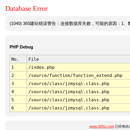
Database Error
(1040) 365建站错误警告：连接数据库失败，可能的原因：1、数
PHP Debug
No.
File
1
/index.php
2
/source/function/function_extend.php
3
/source/class/jzmysql.class.php
4
/source/class/jzmysql.class.php
5
/source/class/jzmysql.class.php
6
/source/class/jzmysql.class.php
www.365jz.com
已经将此