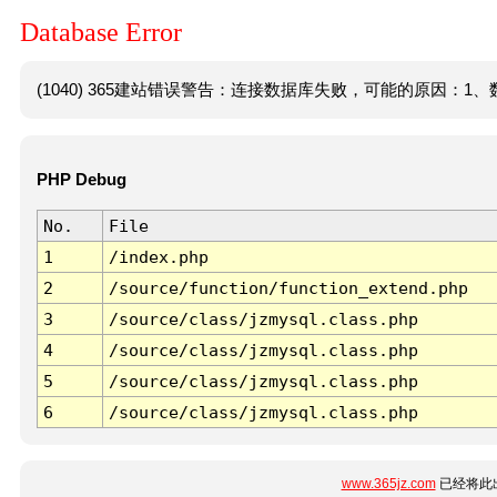
Database Error
(1040) 365建站错误警告：连接数据库失败，可能的原因：1、数
PHP Debug
No.
File
1
/index.php
2
/source/function/function_extend.php
3
/source/class/jzmysql.class.php
4
/source/class/jzmysql.class.php
5
/source/class/jzmysql.class.php
6
/source/class/jzmysql.class.php
www.365jz.com
已经将此