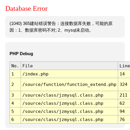
Database Error
(1040) 365建站错误警告：连接数据库失败，可能的原
因：1、数据库密码不对; 2、mysql未启动。
PHP Debug
No.
File
Line
1
/index.php
14
2
/source/function/function_extend.php
324
3
/source/class/jzmysql.class.php
211
4
/source/class/jzmysql.class.php
62
5
/source/class/jzmysql.class.php
94
6
/source/class/jzmysql.class.php
76