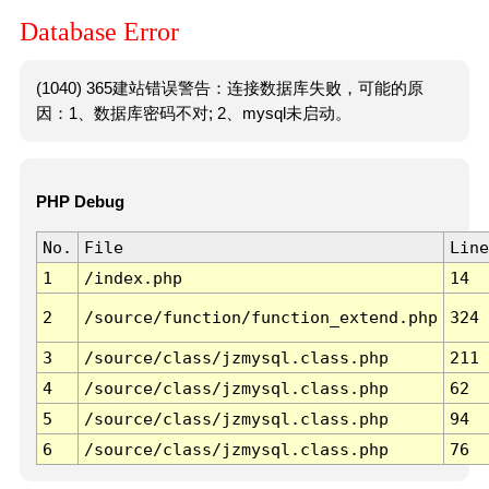
Database Error
(1040) 365建站错误警告：连接数据库失败，可能的原
因：1、数据库密码不对; 2、mysql未启动。
PHP Debug
No.
File
Line
1
/index.php
14
2
/source/function/function_extend.php
324
3
/source/class/jzmysql.class.php
211
4
/source/class/jzmysql.class.php
62
5
/source/class/jzmysql.class.php
94
6
/source/class/jzmysql.class.php
76