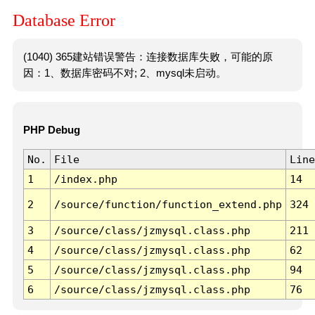
Database Error
(1040) 365建站错误警告：连接数据库失败，可能的原
因：1、数据库密码不对; 2、mysql未启动。
PHP Debug
No.
File
Line
1
/index.php
14
2
/source/function/function_extend.php
324
3
/source/class/jzmysql.class.php
211
4
/source/class/jzmysql.class.php
62
5
/source/class/jzmysql.class.php
94
6
/source/class/jzmysql.class.php
76