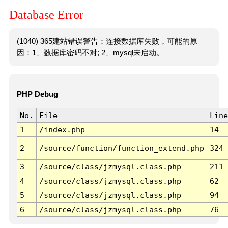
Database Error
(1040) 365建站错误警告：连接数据库失败，可能的原
因：1、数据库密码不对; 2、mysql未启动。
PHP Debug
No.
File
Line
1
/index.php
14
2
/source/function/function_extend.php
324
3
/source/class/jzmysql.class.php
211
4
/source/class/jzmysql.class.php
62
5
/source/class/jzmysql.class.php
94
6
/source/class/jzmysql.class.php
76