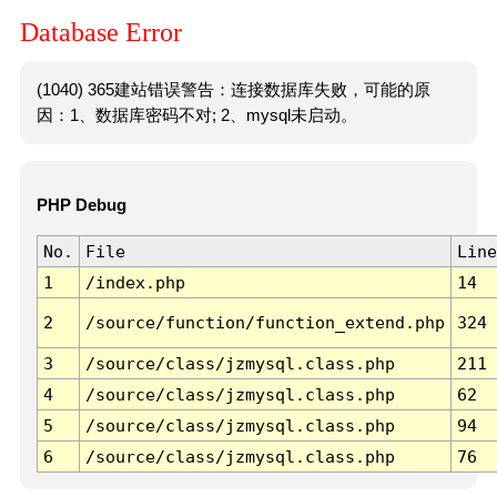
Database Error
(1040) 365建站错误警告：连接数据库失败，可能的原
因：1、数据库密码不对; 2、mysql未启动。
PHP Debug
No.
File
Line
1
/index.php
14
2
/source/function/function_extend.php
324
3
/source/class/jzmysql.class.php
211
4
/source/class/jzmysql.class.php
62
5
/source/class/jzmysql.class.php
94
6
/source/class/jzmysql.class.php
76