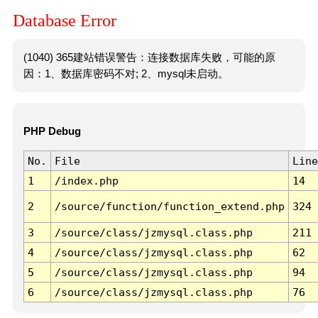
Database Error
(1040) 365建站错误警告：连接数据库失败，可能的原
因：1、数据库密码不对; 2、mysql未启动。
PHP Debug
No.
File
Line
1
/index.php
14
2
/source/function/function_extend.php
324
3
/source/class/jzmysql.class.php
211
4
/source/class/jzmysql.class.php
62
5
/source/class/jzmysql.class.php
94
6
/source/class/jzmysql.class.php
76