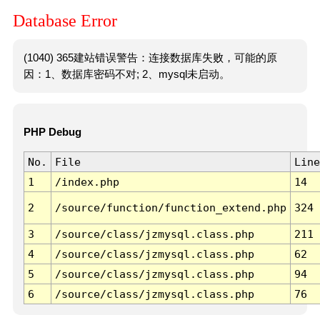
Database Error
(1040) 365建站错误警告：连接数据库失败，可能的原
因：1、数据库密码不对; 2、mysql未启动。
PHP Debug
No.
File
Line
1
/index.php
14
2
/source/function/function_extend.php
324
3
/source/class/jzmysql.class.php
211
4
/source/class/jzmysql.class.php
62
5
/source/class/jzmysql.class.php
94
6
/source/class/jzmysql.class.php
76