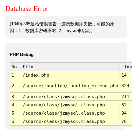
Database Error
(1040) 365建站错误警告：连接数据库失败，可能的原
因：1、数据库密码不对; 2、mysql未启动。
PHP Debug
No.
File
Line
1
/index.php
14
2
/source/function/function_extend.php
324
3
/source/class/jzmysql.class.php
211
4
/source/class/jzmysql.class.php
62
5
/source/class/jzmysql.class.php
94
6
/source/class/jzmysql.class.php
76