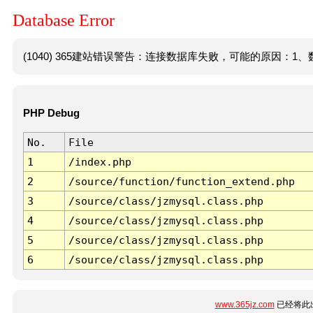
Database Error
(1040) 365建站错误警告：连接数据库失败，可能的原因：1、数
PHP Debug
No.
File
1
/index.php
2
/source/function/function_extend.php
3
/source/class/jzmysql.class.php
4
/source/class/jzmysql.class.php
5
/source/class/jzmysql.class.php
6
/source/class/jzmysql.class.php
www.365jz.com
已经将此