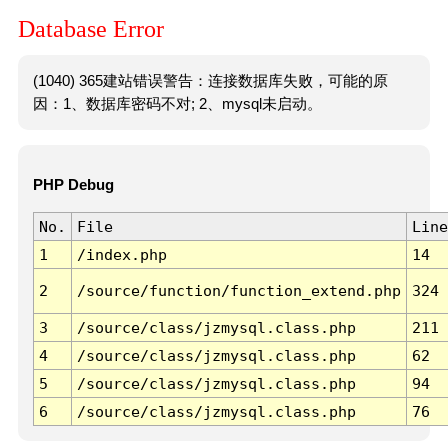
Database Error
(1040) 365建站错误警告：连接数据库失败，可能的原
因：1、数据库密码不对; 2、mysql未启动。
PHP Debug
No.
File
Line
1
/index.php
14
2
/source/function/function_extend.php
324
3
/source/class/jzmysql.class.php
211
4
/source/class/jzmysql.class.php
62
5
/source/class/jzmysql.class.php
94
6
/source/class/jzmysql.class.php
76