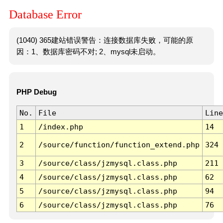
Database Error
(1040) 365建站错误警告：连接数据库失败，可能的原
因：1、数据库密码不对; 2、mysql未启动。
PHP Debug
No.
File
Line
1
/index.php
14
2
/source/function/function_extend.php
324
3
/source/class/jzmysql.class.php
211
4
/source/class/jzmysql.class.php
62
5
/source/class/jzmysql.class.php
94
6
/source/class/jzmysql.class.php
76