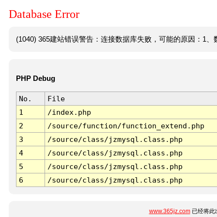
Database Error
(1040) 365建站错误警告：连接数据库失败，可能的原因：1、数
PHP Debug
No.
File
1
/index.php
2
/source/function/function_extend.php
3
/source/class/jzmysql.class.php
4
/source/class/jzmysql.class.php
5
/source/class/jzmysql.class.php
6
/source/class/jzmysql.class.php
www.365jz.com
已经将此